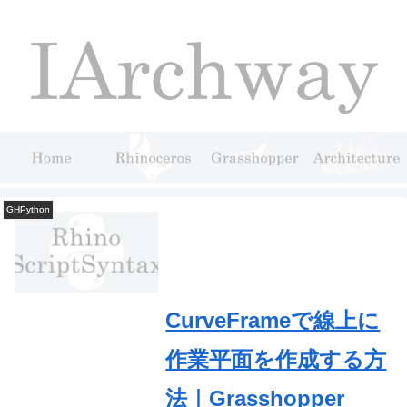
GHPython
GHPython
GHPython
GHPython
GHPython
GHPython
GHPython
GHPython
GHPython
GHPython
CurveFrameで線上に
作業平面を作成する方
法｜Grasshopper