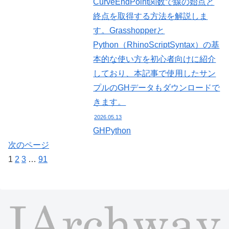
CurveEndPoint関数で線の始点と
終点を取得する方法を解説しま
す。Grasshopperと
Python（RhinoScriptSyntax）の基
本的な使い方を初心者向けに紹介
しており、本記事で使用したサン
プルのGHデータもダウンロードで
きます。
2026.05.13
GHPython
次のページ
次
1
2
3
…
91
へ