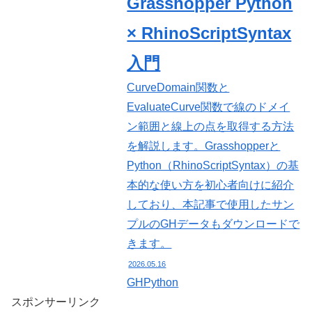
Grasshopper Python
× RhinoScriptSyntax
入門
CurveDomain関数と
EvaluateCurve関数で線のドメイ
ン範囲と線上の点を取得する方法
を解説します。Grasshopperと
Python（RhinoScriptSyntax）の基
本的な使い方を初心者向けに紹介
しており、本記事で使用したサン
プルのGHデータもダウンロードで
きます。
2026.05.16
GHPython
スポンサーリンク