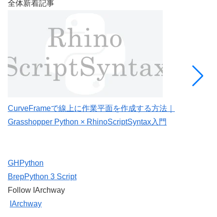
全体新着記事
CurveFrameで線上に作業平面を作成する方法｜
C
Grasshopper Python × RhinoScriptSyntax入門
G
GHPython
Brep
Python 3 Script
Follow IArchway
IArchway