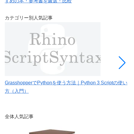
すめの本・参考書を厳選・比較
カテゴリー別人気記事
GrasshopperでPythonを使う方法｜Python 3 Scriptの使い
M
方（入門）
G
全体人気記事