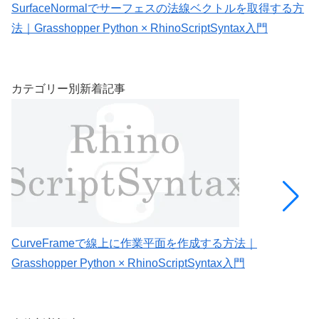
SurfaceNormalでサーフェスの法線ベクトルを取得する方
A
法｜Grasshopper Python × RhinoScriptSyntax入門
G
カテゴリー別新着記事
CurveFrameで線上に作業平面を作成する方法｜
C
Grasshopper Python × RhinoScriptSyntax入門
G