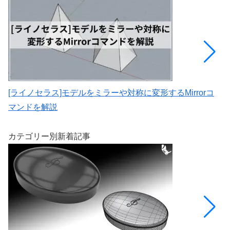
[ライノセラス]モデルをミラーや対称に変形するMirrorコ
[
マンドを解説
い
カテゴリー別新着記事