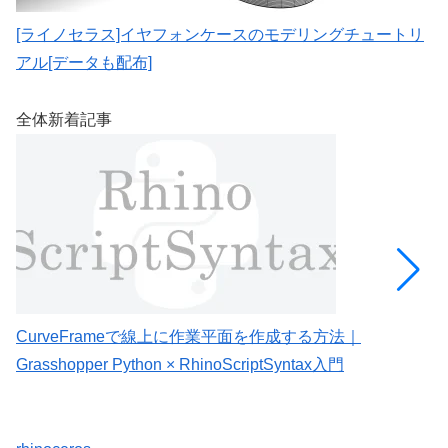
[ライノセラス]イヤフォンケースのモデリングチュートリ
[
アル[データも配布]
ウ
全体新着記事
CurveFrameで線上に作業平面を作成する方法｜
C
Grasshopper Python × RhinoScriptSyntax入門
G