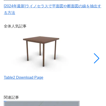
[2024年最新]ライノセラスで平面図や断面図の線を抽出す
ラ
る方法
パ
全体人気記事
Table2 Download Page
[
を
関連記事