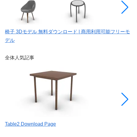
椅子 3Dモデル 無料ダウンロード | 商用利用可能フリーモ
ド
デル
デ
全体人気記事
Table2 Download Page
[
を