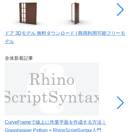
ドア 3Dモデル 無料ダウンロード | 商用利用可能フリーモ
ド
デル
全体新着記事
CurveFrameで線上に作業平面を作成する方法｜
C
Grasshopper Python × RhinoScriptSyntax入門
G