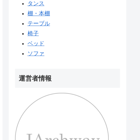
タンス
棚・本棚
テーブル
椅子
ベッド
ソファ
運営者情報