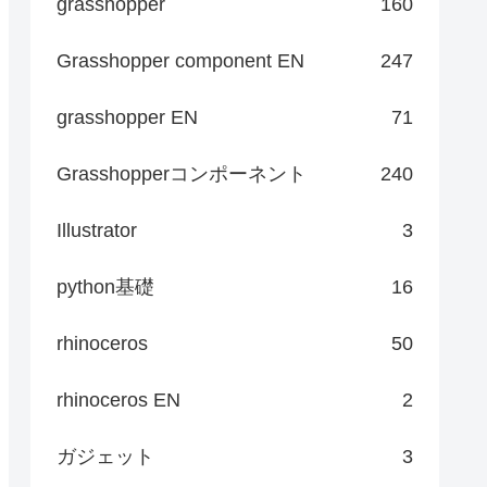
grasshopper
160
Grasshopper component EN
247
grasshopper EN
71
Grasshopperコンポーネント
240
Illustrator
3
python基礎
16
rhinoceros
50
rhinoceros EN
2
ガジェット
3