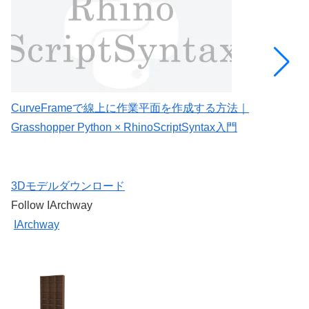
CurveFrameで線上に作業平面を作成する方法｜
C
Grasshopper Python × RhinoScriptSyntax入門
G
3Dモデルダウンロード
Follow IArchway
IArchway