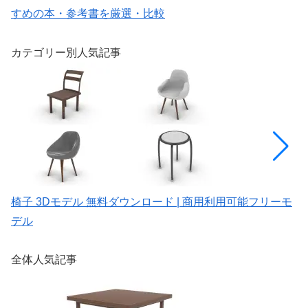
すめの本・参考書を厳選・比較
カテゴリー別人気記事
椅子 3Dモデル 無料ダウンロード | 商用利用可能フリーモ
ド
デル
デ
全体人気記事