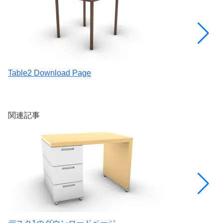
Table2 Download Page
[
を
関連記事