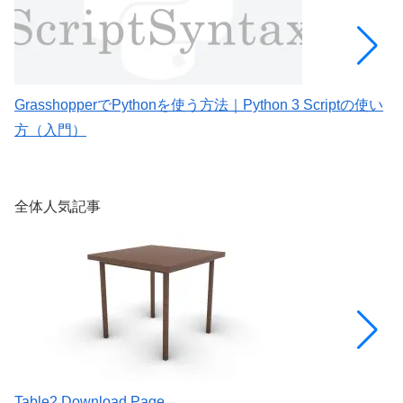
GrasshopperでPythonを使う方法｜Python 3 Scriptの使い
M
方（入門）
G
全体人気記事
Table2 Download Page
[