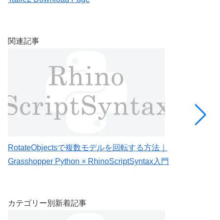
を
関連記事
RotateObjectsで複数モデルを回転する方法｜
A
Grasshopper Python × RhinoScriptSyntax入門
R
カテゴリー別新着記事