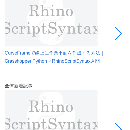
CurveFrameで線上に作業平面を作成する方法｜
C
Grasshopper Python × RhinoScriptSyntax入門
G
全体新着記事