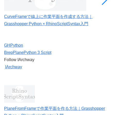
CurveFrameで線上に作業平面を作成する方法｜
C
Grasshopper Python × RhinoScriptSyntax入門
G
GHPython
Brep
Plane
Python 3 Script
Follow IArchway
IArchway
PlaneFromFrameで作業平面を作る方法｜Grasshopper