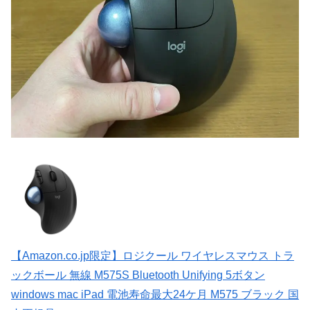
【Amazon.co.jp限定】ロジクール ワイヤレスマウス トラ
ックボール 無線 M575S Bluetooth Unifying 5ボタン
windows mac iPad 電池寿命最大24ケ月 M575 ブラック 国