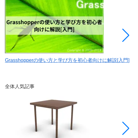
Grasshopperの使い方と学び方を初心者向けに解説[入門]
[
解
全体人気記事