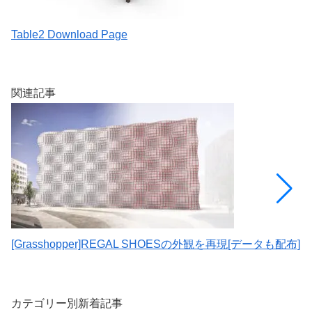
Table2 Download Page
[
を
関連記事
[Grasshopper]REGAL SHOESの外観を再現[データも配布]
[
解
カテゴリー別新着記事