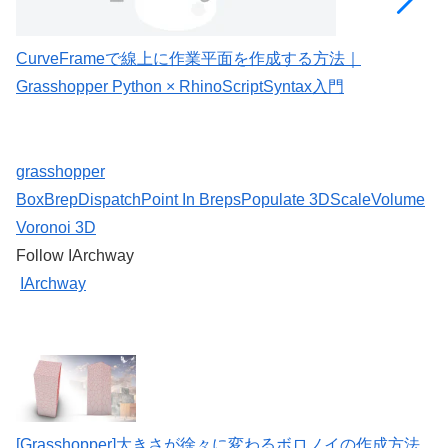
CurveFrameで線上に作業平面を作成する方法｜
C
Grasshopper Python × RhinoScriptSyntax入門
G
grasshopper
Box
Brep
Dispatch
Point In Breps
Populate 3D
Scale
Volume
Voronoi 3D
Follow IArchway
IArchway
[Grasshopper]大きさが徐々に変わるボロノイの作成方法