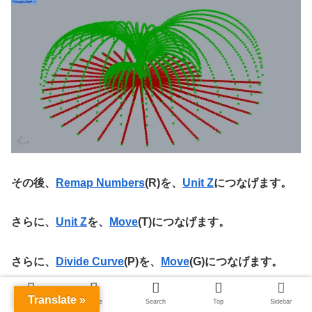
その後、
Remap Numbers
(R)を、
Unit Z
につなげます。
さらに、
Unit Z
を、
Move
(T)につなげます。
さらに、
Divide Curve
(P)を、
Move
(G)につなげます。
Translate »
すると、上の画像のように、点が弧を描くように移動しま
Menu
Home
Search
Top
Sidebar