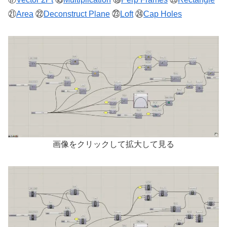
㉑
Area
㉒
Deconstruct Plane
㉓
Loft
㉔
Cap Holes
画像をクリックして拡大して見る