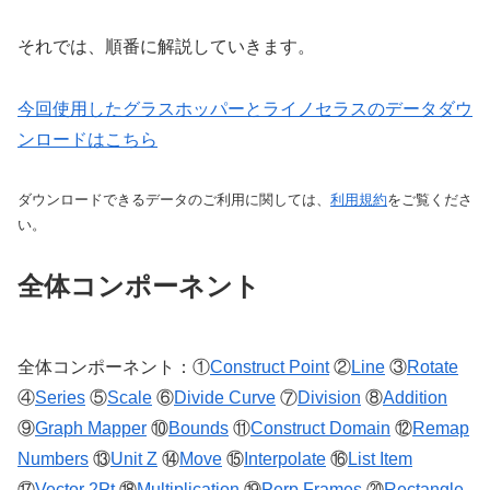
それでは、順番に解説していきます。
今回使用したグラスホッパーとライノセラスのデータダウ
ンロードはこちら
ダウンロードできるデータのご利用に関しては、
利用規約
をご覧くださ
い。
全体コンポーネント
全体コンポーネント：①
Construct Point
②
Line
③
Rotate
④
Series
⑤
Scale
⑥
Divide Curve
⑦
Division
⑧
Addition
⑨
Graph Mapper
⑩
Bounds
⑪
Construct Domain
⑫
Remap
Numbers
⑬
Unit Z
⑭
Move
⑮
Interpolate
⑯
List Item
⑰
Vector 2Pt
⑱
Multiplication
⑲
Perp Frames
⑳
Rectangle