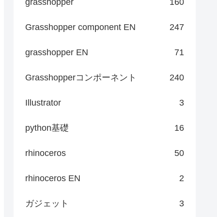
grasshopper
160
Grasshopper component EN
247
grasshopper EN
71
Grasshopperコンポーネント
240
Illustrator
3
python基礎
16
rhinoceros
50
rhinoceros EN
2
ガジェット
3