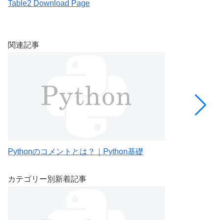
Table2 Download Page
[
を
関連記事
Pythonのコメントとは？｜Python基礎
P
カテゴリー別新着記事