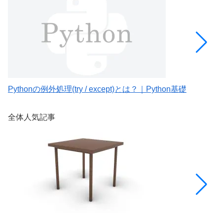
Pythonの例外処理(try / except)とは？｜Python基礎
P
全体人気記事