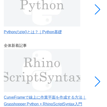
Pythonのzip()とは？｜Python基礎
P
全体新着記事
CurveFrameで線上に作業平面を作成する方法｜
C
Grasshopper Python × RhinoScriptSyntax入門
G