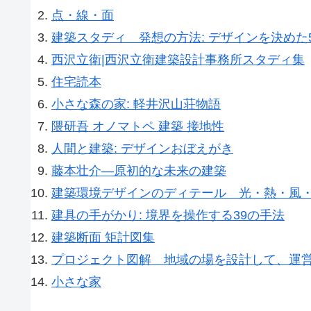
点・線・面
建築スタディ 発想の方法: デザインを決めた
西沢立衛|西沢立衛建築設計事務所スタディ集
住宅読本
小さな森の家: 軽井沢山荘物語
隈研吾 オノマトペ 建築 接地性
人間と建築: デザインおぼえがき
藤本壮介―原初的な未来の建築
建築環境デザインのディテール 光・熱・風
建具の手がかり: 境界を操作する39の手法
建築断面 矩計図集
プロジェクト図解 地域の場を設計して、運営す
小さな家