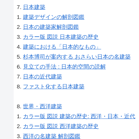
日本建築
建築デザインの解剖図鑑
日本の建築家解剖図鑑
カラー版 図説 日本建築の歴史
建築における「日本的なもの」
杉本博司が案内する おさらい日本の名建築
見立ての手法 : 日本的空間の読解
日本の近代建築
ファスト化する日本建築
世界・西洋建築
カラー版 図説 建築の歴史: 西洋・日本・近代
カラー版 図説 西洋建築の歴史
西洋の名建築 解剖図鑑