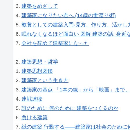
建築をめざして
建築家になりたい君へ (14歳の世渡り術)
教養としての建築入門-見方、作り方、活かし
眠れなくなるほど面白い 図解 建築の話: 身
会社を辞めて建築家になった
建築思想・哲学
建築思想図鑑
建築家という生き方
建築家の基点 「1本の線」から「映画」まで、
連戦連敗
誰のために 何のために 建築をつくるのか
負ける建築
紙の建築 行動する――建築家は社会のために