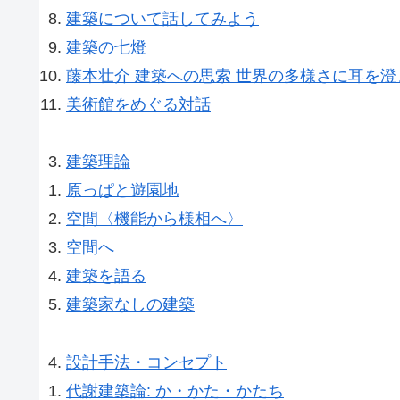
建築について話してみよう
建築の七燈
藤本壮介 建築への思索 世界の多様さに耳を澄
美術館をめぐる対話
建築理論
原っぱと遊園地
空間〈機能から様相へ〉
空間へ
建築を語る
建築家なしの建築
設計手法・コンセプト
代謝建築論: か・かた・かたち