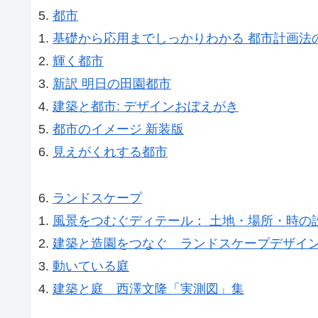
都市
基礎から応用までしっかりわかる 都市計画法
輝く都市
新訳 明日の田園都市
建築と都市: デザインおぼえがき
都市のイメージ 新装版
見えがくれする都市
ランドスケープ
風景をつむぐディテール： 土地・場所・時の
建築と造園をつなぐ ランドスケープデザイ
動いている庭
建築と庭 西澤文隆「実測図」集