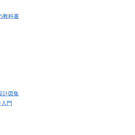
の教科書
設計図集
ン入門