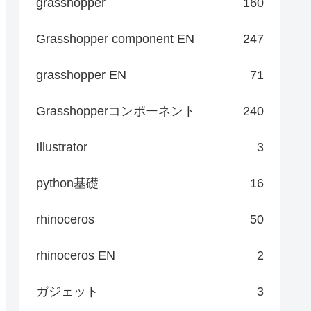
grasshopper
160
Grasshopper component EN
247
grasshopper EN
71
Grasshopperコンポーネント
240
Illustrator
3
python基礎
16
rhinoceros
50
rhinoceros EN
2
ガジェット
3