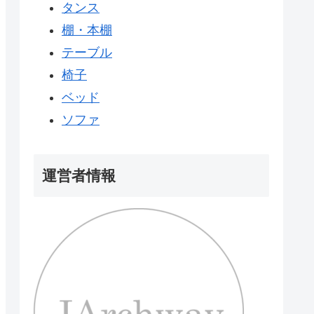
タンス
棚・本棚
テーブル
椅子
ベッド
ソファ
運営者情報