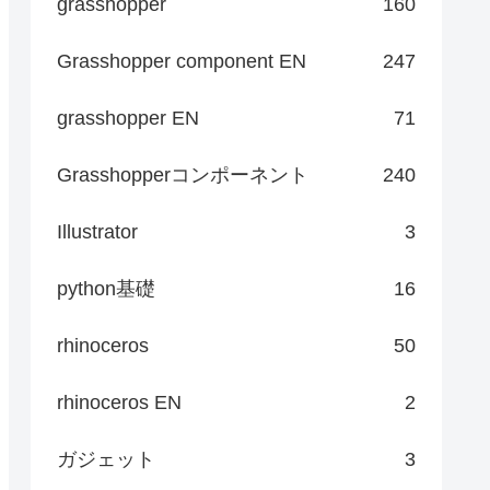
grasshopper
160
Grasshopper component EN
247
grasshopper EN
71
Grasshopperコンポーネント
240
Illustrator
3
python基礎
16
rhinoceros
50
rhinoceros EN
2
ガジェット
3