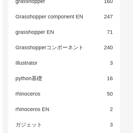
grasshopper
160
Grasshopper component EN
247
grasshopper EN
71
Grasshopperコンポーネント
240
Illustrator
3
python基礎
16
rhinoceros
50
rhinoceros EN
2
ガジェット
3