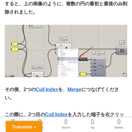
すると、上の画像のように、複数の円の最初と最後のみ削
除されました。
その後、2つの
Cull Index
を、
Merge
につなげてくださ
い。
この際に、2つ目の
Cull Index
を入力した端子を右クリッ
クし、
Reverse
に設定してください。
Translate »
Menu
Home
Search
Top
Sidebar