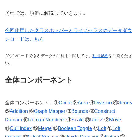
それでは、順番に解説していきます。
今回使用したグラスホッパーとライノセラスのデータダウ
ンロードはこちら
ダウンロードできるデータのご利用に関しては、
利用規約
をご覧くださ
い。
全体コンポーネント
全体コンポーネント：①
Circle
②
Area
③
Division
④
Series
⑤
Addition
⑥
Graph Mapper
⑧
Bounds
⑨
Construct
Domain
⑩
Remap Numbers
⑪
Scale
⑫
Unit Z
⑬
Move
⑭
Cull Index
⑮
Merge
⑯
Boolean Toggle
⑰
Loft
⑱
Loft
Options
⑲
Offset Surface
⑳
Divide Domain²
㉑
Isotrim
㉒