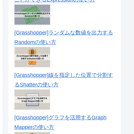
[Grasshopper]ランダムな数値を出力する
Randomの使い方
[Grasshopper]線を指定した位置で分割す
るShatterの使い方
[Grasshopper]グラフを活用するGraph
Mapperの使い方