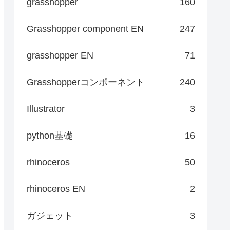
grasshopper
160
Grasshopper component EN
247
grasshopper EN
71
Grasshopperコンポーネント
240
Illustrator
3
python基礎
16
rhinoceros
50
rhinoceros EN
2
ガジェット
3