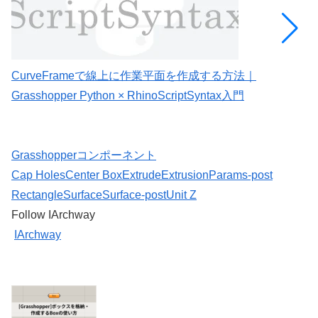
CurveFrameで線上に作業平面を作成する方法｜
C
Grasshopper Python × RhinoScriptSyntax入門
G
Grasshopperコンポーネント
Cap Holes
Center Box
Extrude
Extrusion
Params-post
Rectangle
Surface
Surface-post
Unit Z
Follow IArchway
IArchway