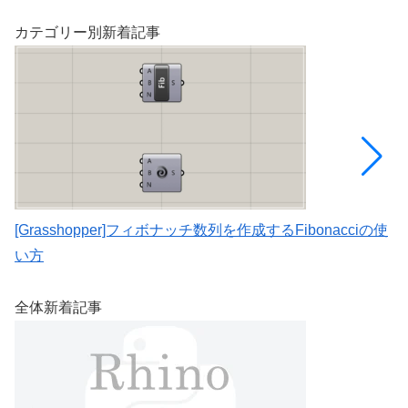
カテゴリー別新着記事
[Grasshopper]フィボナッチ数列を作成するFibonacciの使
[
い方
取
全体新着記事