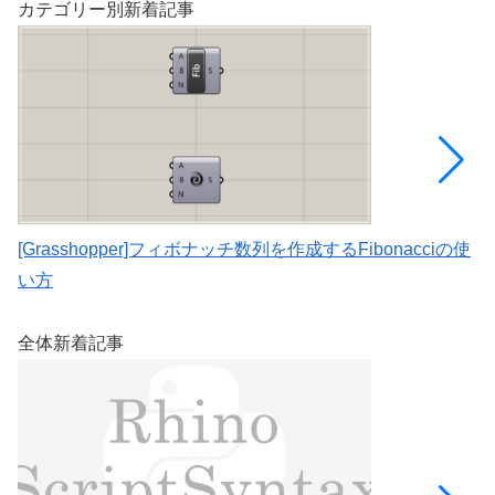
カテゴリー別新着記事
[Grasshopper]フィボナッチ数列を作成するFibonacciの使
[
い方
取
全体新着記事