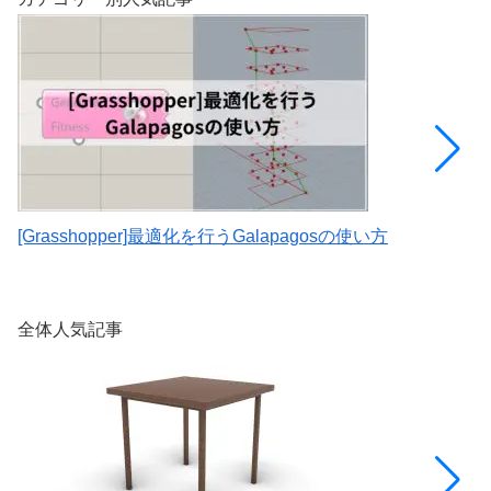
[Grasshopper]最適化を行うGalapagosの使い方
[
E
全体人気記事