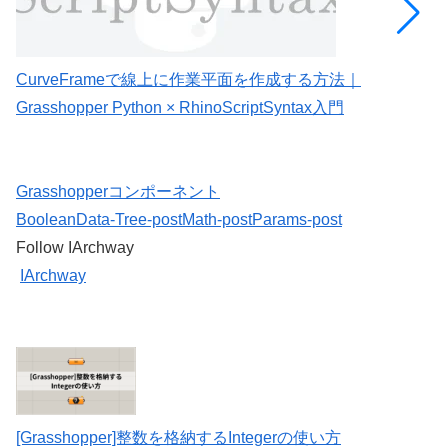
CurveFrameで線上に作業平面を作成する方法｜
C
Grasshopper Python × RhinoScriptSyntax入門
G
Grasshopperコンポーネント
Boolean
Data-Tree-post
Math-post
Params-post
Follow IArchway
IArchway
[Grasshopper]整数を格納するIntegerの使い方