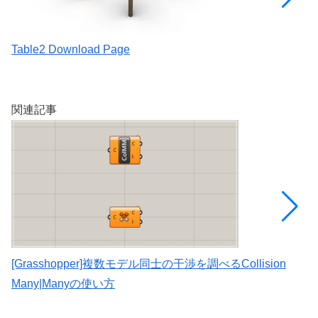
Table2 Download Page
[
を
関連記事
[Grasshopper]複数モデル同士の干渉を調べるCollision
[
Many|Manyの使い方